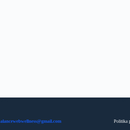
takt
Korisni 
ebalancewebwellness@gmail.com
Politika 