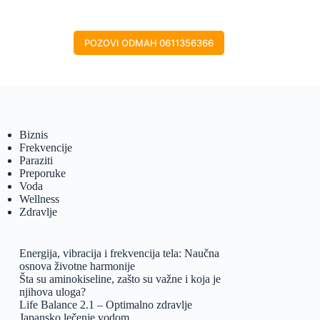
POZOVI ODMAH 0611356366
Biznis
Frekvencije
Paraziti
Preporuke
Voda
Wellness
Zdravlje
Energija, vibracija i frekvencija tela: Naučna
osnova životne harmonije
Šta su aminokiseline, zašto su važne i koja je
njihova uloga?
Life Balance 2.1 – Optimalno zdravlje
Japansko lečenje vodom