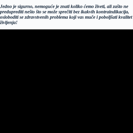
Jedno je sigurno, nemoguće je znati koliko ćemo živeti, ali zašto ne
preduprediti nešto što se može sprečiti bez ikakvih kontraindikacija,
osloboditi se zdravstvenih problema koji vas muče i poboljšati kvalitet
življenja!