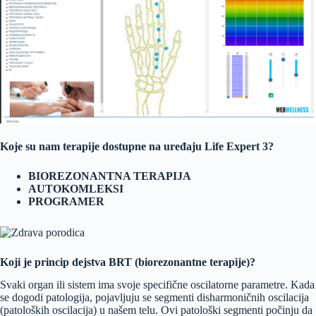
Koje su nam terapije dostupne na uređaju Life Expert 3?
BIOREZONANTNA TERAPIJA
AUTOKOMLEKSI
PROGRAMER
Koji je princip dejstva BRT (biorezonantne terapije)?
Svaki organ ili sistem ima svoje specifične oscilatorne parametre. Kada
se dogodi patologija, pojavljuju se segmenti disharmoničnih oscilacija
(patoloških oscilacija) u našem telu. Ovi patološki segmenti počinju da