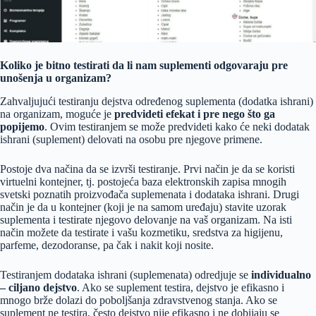
Koliko je bitno testirati da li nam suplementi odgovaraju pre
unošenja u organizam?
Zahvaljujući testiranju dejstva određenog suplementa (dodatka ishrani)
na organizam, moguće je
predvideti efekat i pre nego što ga
popijemo
. Ovim testiranjem se može predvideti kako će neki dodatak
ishrani (suplement) delovati na osobu pre njegove primene.
Postoje dva načina da se izvrši testiranje. Prvi način je da se koristi
virtuelni kontejner, tj. postojeća baza elektronskih zapisa mnogih
svetski poznatih proizvođača suplemenata i dodataka ishrani. Drugi
način je da u kontejner (koji je na samom uređaju) stavite uzorak
suplementa i testirate njegovo delovanje na vaš organizam. Na isti
način možete da testirate i vašu kozmetiku, sredstva za higijenu,
parfeme, dezodoranse, pa čak i nakit koji nosite.
Testiranjem dodataka ishrani (suplemenata) odredjuje se
individualno
– ciljano dejstvo
. Ako se suplement testira, dejstvo je efikasno i
mnogo brže dolazi do poboljšanja zdravstvenog stanja. Ako se
suplement ne testira, često dejstvo nije efikasno i ne dobijaju se