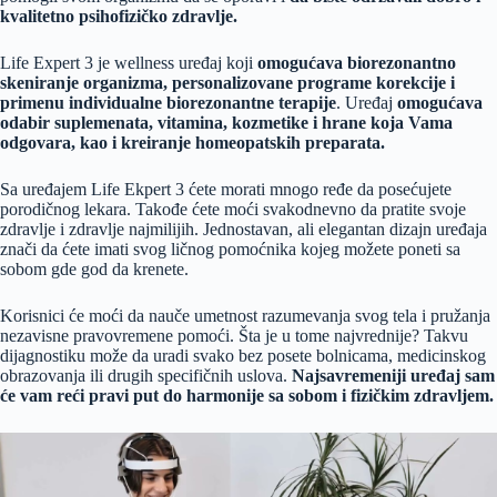
kvalitetno psihofizičko zdravlje.
Life Expert 3 je wellness uređaj koji
omogućava biorezonantno
skeniranje organizma, personalizovane programe korekcije i
primenu individualne biorezonantne terapije
. Uređaj
omogućava
odabir suplemenata, vitamina, kozmetike i hrane koja Vama
odgovara, kao i kreiranje homeopatskih preparata.
Sa uređajem Life Ekpert 3 ćete morati mnogo ređe da posećujete
porodičnog lekara. Takođe ćete moći svakodnevno da pratite svoje
zdravlje i zdravlje najmilijih.
J
ednostavan, ali elegantan dizajn uređaja
znači da ćete imati svog ličnog pomoćnika kojeg možete poneti sa
sobom gde god da krenete.
Korisnici će moći da nauče umetnost razumevanja svog tela i pružanja
nezavisne pravovremene pomoći. Šta je u tome najvrednije? Takvu
dijagnostiku može da uradi svako bez posete bolnicama, medicinskog
obrazovanja ili drugih specifičnih uslova.
Najsavremeniji uređaj sam
će vam reći pravi put do harmonije sa sobom i fizičkim zdravljem.