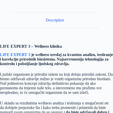
Description
LIFE EXPERT 3 – Wellness klinika
LIFE EXPERT 3
je wellness uređaj za kvantnu analizu, testiranje
i korekciju prirodnih biosistema.
Najsavremenija tehnologija za
kontrolu i poboljšanje ljudskog zdravlja.
Ljudski organizam je prirodni sistem na koji deluju prirodni zakoni. Da
bismo održavali zdravlje nužno je vratiti organizmu prirodan bioritam.
Naš jedinstven koncept zdravlja definitivno pokazuje da ako
prestanemo da trujemo naše telo, a istovremeno mu pružimo sve
neophodno, to će omogućiti organizmu da se sam izleči.
U skladu sa rezultatima wellness analiza i testiranja u mogućnosti ste
da dobijete preporuke šta i kako treba promeniti i primeniti da biste
pomogli svom organizmu da se oporavi i
da biste održavali
dobro i