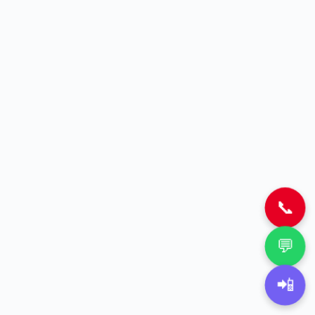
📞
💬
📲