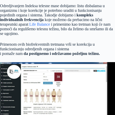
Odredjivanjem Indeksa telesne mase dobijamo: listu disbalansa u
organizmu i koje korekcije je potrebno uraditi u funkcionisanju
pojedinih organa i sistema. Takodje dobijamo i
kompleks
individualnih frekvencija
koje možemo da prebacimo na lični
terapeutski aparat
Life Balance
i primenimo kao tretman koji će nam
pomoći da regulišemo telesnu težinu, bilo da želimo da smršamo ili da
se ugojimo.
Primenom ovih biofrekventnih tretmana vrši se korekcija u
funkcionisanju odredjenih organa i sistema
i pomaže nam
da postignemo i održavamo poželjnu težinu.