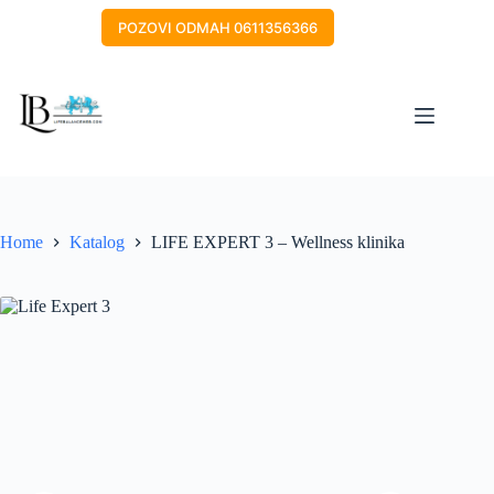
Skip
to
POZOVI ODMAH 0611356366
content
Home
Katalog
LIFE EXPERT 3 – Wellness klinika