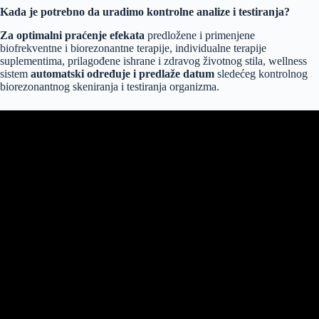
Kada je potrebno da uradimo kontrolne analize i testiranja?
Za optimalni praćenje efekata
predložene i primenjene
biofrekventne i biorezonantne terapije, individualne terapije
suplementima, prilagođene ishrane i zdravog životnog stila, wellness
sistem
automatski određuje i predlaže datum
sledećeg kontrolnog
biorezonantnog skeniranja i testiranja organizma.