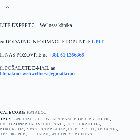
LIFE EXPERT 3 – Wellness klinika
za DODATNE INFORMACIJE POPUNITE
UPIT
ili NAS POZOVITE na
+381 61 1356366
ili POŠALJITE E-MAIL na
lifebalancewebwellness@gmail.com
CATEGORY:
KATALOG
TAGS:
ANALIZE
,
AUTOKOMPLEKSI
,
BIOFREKVENCIJE
,
BIOREZONANTNO SKENIRANJE
,
INTOLERANCIJA
,
KOREKCIJA
,
KVANTNA ANALIZA
,
LIFE EXPERT
,
TERAPIJA
,
TESTIRANJE
,
TRETMAN
,
WELLNESS KLINIKA