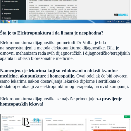
Šta je to Elektropunktura i da li nam je neophodna?
Elektropunkturna dijagnostika po metodi Dr Voll-a je bila
najrasprostranjenija metoda elektopunkturne dijagnostike. Bila je
osnovni mehanizam rada svih dijagnostičkih i dijagnostičko/terapijskih
aparata u oblasti biorezonatne medicine.
Namenjena je lekarima koji su edukovani u oblasti kvantne
medicine, akupunkture i homeopatije.
Ovaj odeljak će biti otvoren
samo lekarima nakon dostavljanja lekarske diplome i sertifikata o
dodatnoj edukaciji za elektropunkturnog terapeuta, na uvid kompaniji.
Elektropunkturna dijagnostika se najviše primenjuje
za pravljenje
homeopatskih lekova
!