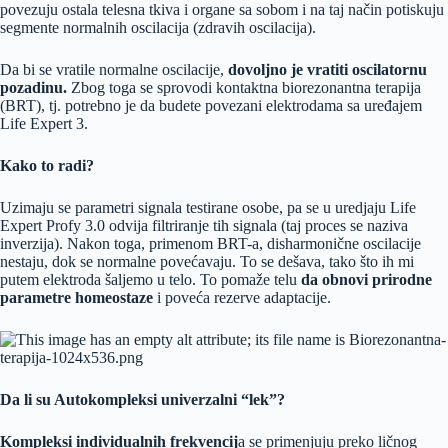
povezuju ostala telesna tkiva i organe sa sobom i na taj način potiskuju
segmente normalnih oscilacija (zdravih oscilacija).
Da bi se vratile normalne oscilacije,
dovoljno je vratiti oscilatornu
pozadinu.
Zbog toga se sprovodi kontaktna biorezonantna terapija
(BRT)
, tj. potrebno je da budete povezani elektrodama sa uređajem
Life Expert 3.
Kako to radi?
Uzimaju se parametri signala testirane osobe, pa se u uredjaju Life
Expert Profy 3.0 odvija filtriranje tih signala (taj proces se naziva
inverzija). Nakon toga, primenom BRT-a, disharmonične oscilacije
nestaju, dok se normalne povećavaju. To se dešava, tako što ih mi
putem elektroda šaljemo u telo. To pomaže telu
da obnovi prirodne
parametre homeostaze
i poveća rezerve adaptacije.
Da li su Autokompleksi univerzalni “lek”?
Kompleksi individualnih frekvencij
a se primenjuju preko ličnog