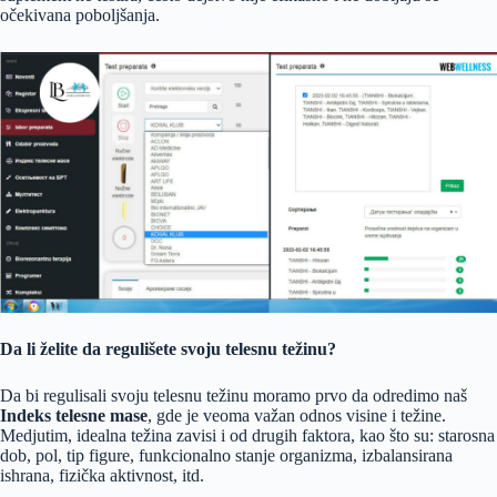
očekivana poboljšanja.
Da li želite da regulišete svoju telesnu težinu?
Da bi regulisali svoju telesnu težinu moramo prvo da odredimo naš
Indeks telesne mase
, gde je veoma važan odnos visine i težine.
Medjutim, idealna težina zavisi i od drugih faktora, kao što su: starosna
dob, pol, tip figure, funkcionalno stanje organizma, izbalansirana
ishrana, fizička aktivnost, itd.