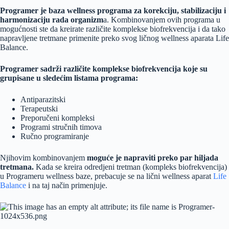
Programer je baza wellness programa za korekciju, stabilizaciju i
harmonizaciju rada organizm
a. Kombinovanjem ovih programa u
mogućnosti ste da kreirate različite komplekse biofrekvencija i da tako
napravljene tretmane primenite preko svog ličnog wellness aparata Life
Balance.
Programer sadrži različite komplekse biofrekvencija koje su
grupisane u sledećim listama programa:
Antiparazitski
Terapeutski
Preporučeni kompleksi
Programi stručnih timova
Ručno programiranje
Njihovim kombinovanjem
moguće je napraviti preko par hiljada
tretmana.
Kada se kreira odredjeni tretman (kompleks biofrekvencija)
u Programeru wellness baze, prebacuje se na lični wellness aparat
Life
Balance
i na taj način primenjuje.