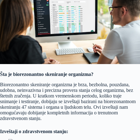
Šta je biorezonantno skeniranje organizma?
Biorezonantno skeniranje organizma je brza, bezbolna, pouzdana,
udobna, neinvazivna i precizna provera stanja celog organizma, bez
štetnih zračenja. U kratkom vremenskom periodu, koliko traje
snimanje i testiranje, dobijaju se izveštaji bazirani na biorezonantnom
skeniranju 47 sistema i organa u ljudskom telu. Ovi izveštaji nam
omogućavaju dobijanje kompletnih informacija o trenutnom
zdravstvenom stanju.
Izveštaji o zdravstvenom stanju: