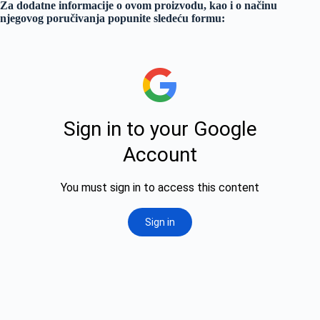
Za dodatne informacije o ovom proizvodu, kao i o načinu
njegovog poručivanja popunite sledeću formu: