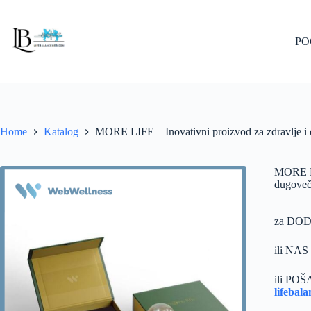
Skip
to
content
PO
Home
Katalog
MORE LIFE – Inovativni proizvod za zdravlje i
MORE LI
dugoveč
za DO
ili NA
ili PO
lifebal