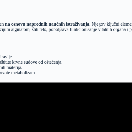
jen
na osnovu naprednih naučnih istraživanja.
Njegov ključni element
m alginatom, štiti telo, poboljšava funkcionisanje vitalnih organa i pod
dravlje.
aštitite krvne sudove od oštećenja.
nih materija.
ubrzate metabolizam.