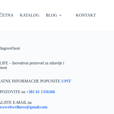
ČETNA
KATALOG
BLOG
KONTAKT
 dugovečnost
FE – Inovativni proizvod za zdravlje i
nost
DATNE INFORMACIJE POPUNITE
UPIT
S POZOVITE na
+381 61 1356366
ŠALJITE E-MAIL na
ancewebwellness@gmail.com