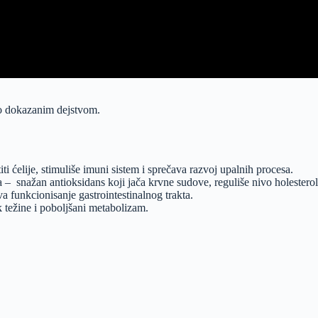
no dokazanim dejstvom.
titi ćelije, stimuliše imuni sistem i sprečava razvoj upalnih procesa.
ša –
snažan antioksidans koji jača krvne sudove, reguliše nivo holesterola
va funkcionisanje gastrointestinalnog trakta.
k težine i poboljšani metabolizam.