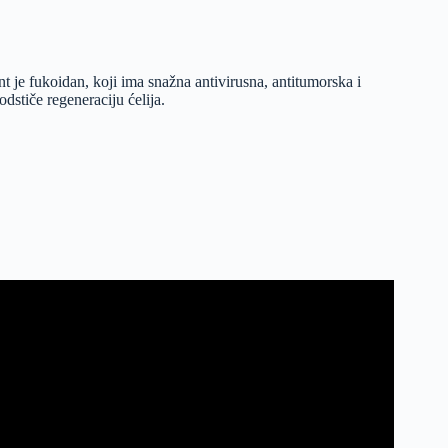
 je fukoidan, koji ima snažna antivirusna, antitumorska i
stiče regeneraciju ćelija.