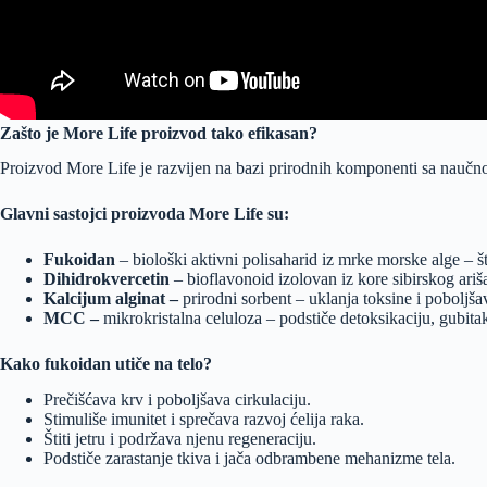
Zašto je More Life proizvod tako efikasan?
Proizvod More Life je razvijen na bazi prirodnih komponenti sa nauč
Glavni sastojci proizvoda More Life su:
Fukoidan
– biološki aktivni polisaharid iz mrke morske alge –
š
Dihidrokvercetin
– bioflavonoid izolovan iz kore sibirskog ari
Kalcijum alginat –
prirodni sorbent – uklanja toksine i poboljša
MCC –
mikrokristalna celuloza – podstiče detoksikaciju, gubita
Kako fukoidan utiče na telo?
Prečišćava krv i poboljšava cirkulaciju.
Stimuliše imunitet i sprečava razvoj ćelija raka.
Štiti jetru i podržava njenu regeneraciju.
Podstiče zarastanje tkiva i jača odbrambene mehanizme tela.