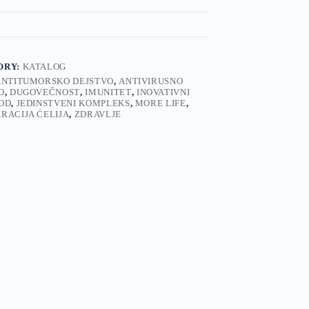
ORY:
KATALOG
ANTITUMORSKO DEJSTVO
,
ANTIVIRUSNO
O
,
DUGOVEČNOST
,
IMUNITET
,
INOVATIVNI
OD
,
JEDINSTVENI KOMPLEKS
,
MORE LIFE
,
RACIJA ĆELIJA
,
ZDRAVLJE