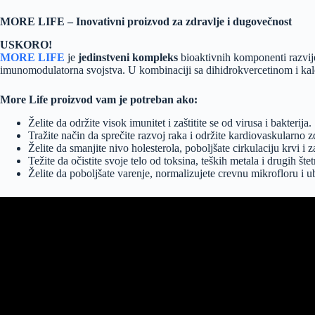
MORE LIFE – I
novativni proizvod za zdravlje i dugovečnost
USKORO!
MORE LIFE
je
jedinstveni kompleks
bioaktivnih komponenti razvi
imunomodulatorna svojstva. U kombinaciji sa dihidrokvercetinom i kalciju
More Life proizvod vam je potreban ako:
Želite da održite visok imunitet i zaštitite se od virusa i bakterija.
Tražite način da sprečite razvoj raka i održite kardiovaskularno z
Želite da smanjite nivo holesterola, poboljšate cirkulaciju krvi i z
Težite da očistite svoje telo od toksina, teških metala i drugih štet
Želite da poboljšate varenje, normalizujete crevnu mikrofloru i 